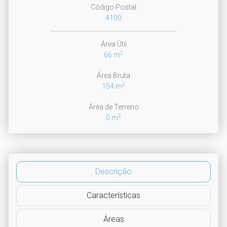
Código Postal
4100
Área Útil
2
66 m
Área Bruta
2
154 m
Área de Terreno
2
0 m
Descrição
Características
Áreas