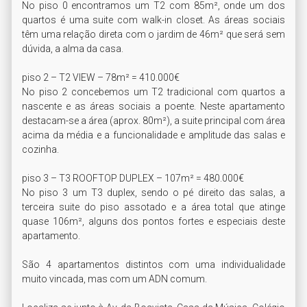
No piso 0 encontramos um T2 com 85m², onde um dos 
quartos é uma suite com walk-in closet. As áreas sociais 
têm uma relação direta com o jardim de 46m² que será sem 
dúvida, a alma da casa.

piso 2 – T2 VIEW – 78m² = 410.000€

No piso 2 concebemos um T2 tradicional com quartos a 
nascente e as áreas sociais a poente. Neste apartamento 
destacam-se a área (aprox. 80m²), a suite principal com área 
acima da média e a funcionalidade e amplitude das salas e 
cozinha.

piso 3 – T3 ROOFTOP DUPLEX – 107m² = 480.000€

No piso 3 um T3 duplex, sendo o pé direito das salas, a 
terceira suite do piso assotado e a área total que atinge 
quase 106m², alguns dos pontos fortes e especiais deste 
apartamento.

São 4 apartamentos distintos com uma individualidade 
muito vincada, mas com um ADN comum.
