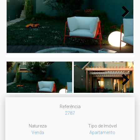
Next
Next
Referência
2787
Natureza
Tipo de Imóvel
Venda
Apartamento