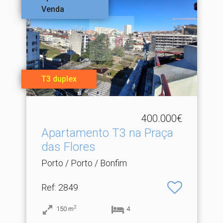
Venda
T3 duplex
400.000€
Apartamento T3 na Praça
das Flores
Porto / Porto / Bonfim
Ref
: 2849
2
150
m
4