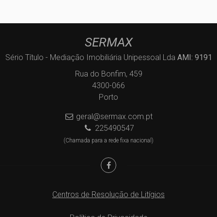
SERMAX
Sério Título - Mediação Imobiliária Unipessoal Lda
AMI: 9191
Rua do Bonfim, 459
4300-066
Porto
geral@sermax.com.pt
225490547
(Chamada para a rede fixa nacional)
Centros de Resolução de Litígios