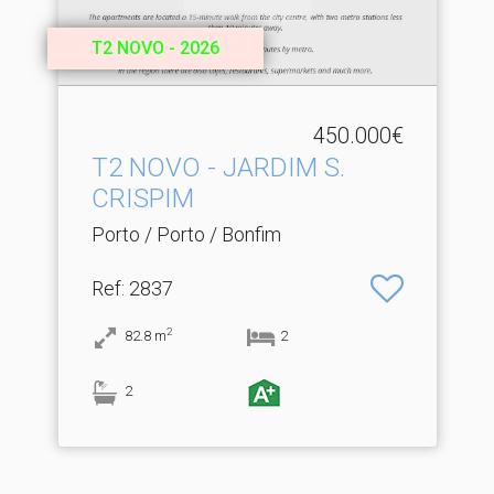
T2 NOVO - 2026
450.000€
T2 NOVO - JARDIM S.​
CRISPIM
Porto / Porto / Bonfim
Ref
: 2837
2
82.8
m
2
2