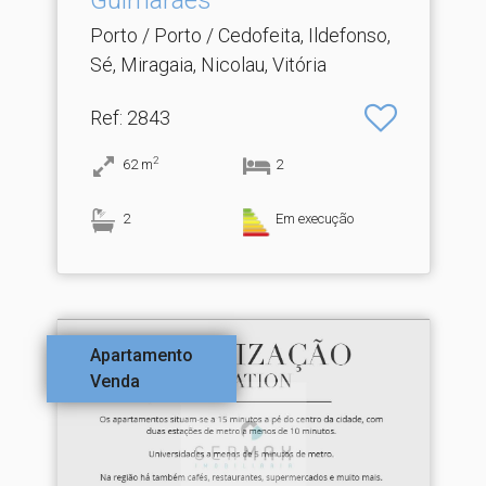
Guimarães
Porto / Porto / Cedofeita, Ildefonso,
Sé, Miragaia, Nicolau, Vitória
Ref
: 2843
2
62
m
2
2
Em execução
Apartamento
Venda