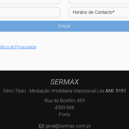
lítica de Privacidade
.
SERMAX
Sério Título - Mediação Imobiliária Unipessoal Lda
AMI: 9191
Rua do Bonfim, 459
4300-066
Porto
geral@sermax.com.pt