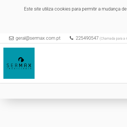
Este site utiliza cookies para permitir a mudança d
geral@sermax.com.pt
225490547
(Chamada para a re