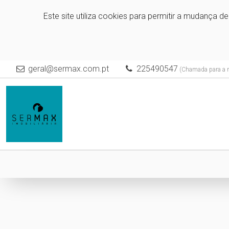
Este site utiliza cookies para permitir a mudança d
geral@sermax.com.pt
225490547
(Chamada para a re