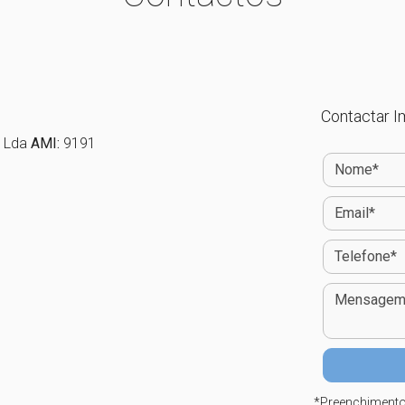
Contactar Im
l Lda
AMI:
9191
*
Preenchimento