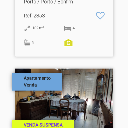
Porto / Porto / Bonfim
Ref
: 2853
2
182
m
4
3
Apartamento
Venda
VENDA SUSPENSA