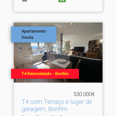
Apartamento
Venda
T4 Remodelado - Bonfim
530.000€
T4 com Terraço e lugar de
garagem, Bonfim