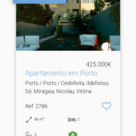
425.000€
Apartamento em Porto
Porto / Porto / Cedofeita, Ildefonso,
Sé, Miragaia, Nicolau, Vitória
Ref
: 2786
2
86
m
2
2