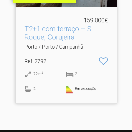
159.000€
T2+1 com terraço – S.​
Roque, Corujeira
Porto / Porto / Campanhã
Ref
: 2792
2
72
m
2
2
Em execução