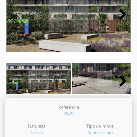
Next
Next
Referência
2829
Natureza
Tipo de Imóvel
Venda
Apartamento