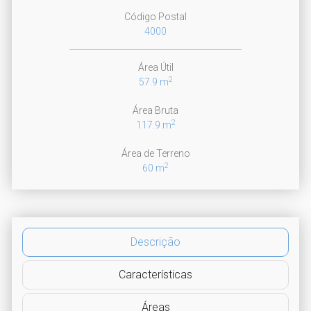
Código Postal
4000
Área Útil
2
57.9 m
Área Bruta
2
117.9 m
Área de Terreno
2
60 m
Descrição
Características
Áreas