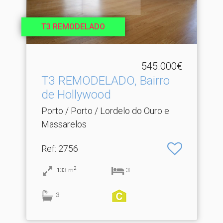
T3 REMODELADO
545.000€
T3 REMODELADO, Bairro
de Hollywood
Porto / Porto / Lordelo do Ouro e
Massarelos
Ref
: 2756
2
133
m
3
3