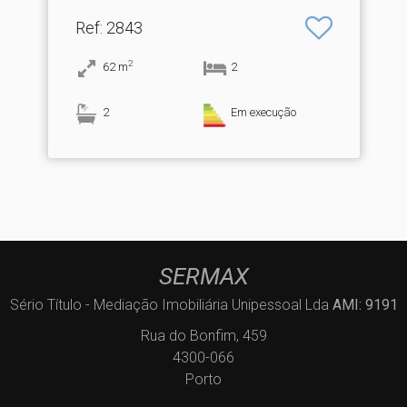
Ref
: 2843
2
62
m
2
2
Em execução
SERMAX
Sério Título - Mediação Imobiliária Unipessoal Lda
AMI: 9191
Rua do Bonfim, 459
4300-066
Porto