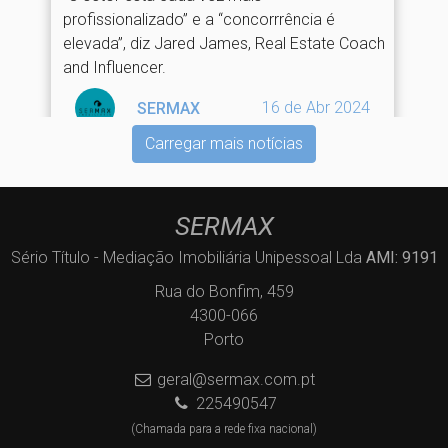
profissionalizado” e a “concorrrência é
elevada”, diz Jared James, Real Estate Coach
and Influencer.
16 de Abr 2024
SERMAX
Carregar mais notícias
SERMAX
Sério Título - Mediação Imobiliária Unipessoal Lda
AMI: 9191
Rua do Bonfim, 459
4300-066
Porto
geral@sermax.com.pt
225490547
(Chamada para a rede fixa nacional)