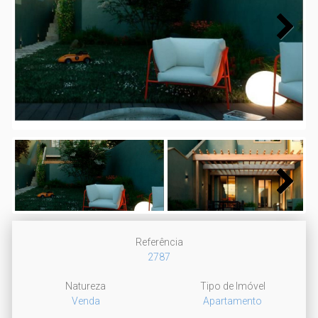
Next
Next
Referência
2787
Natureza
Tipo de Imóvel
Venda
Apartamento