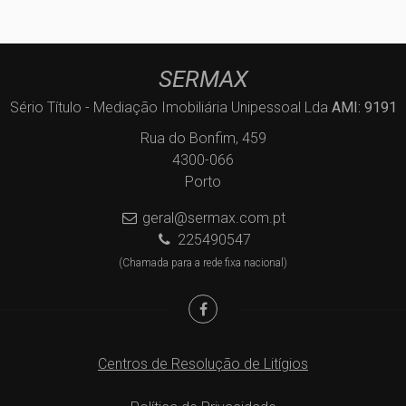
SERMAX
Sério Título - Mediação Imobiliária Unipessoal Lda
AMI: 9191
Rua do Bonfim, 459
4300-066
Porto
geral@sermax.com.pt
225490547
(Chamada para a rede fixa nacional)
Centros de Resolução de Litígios