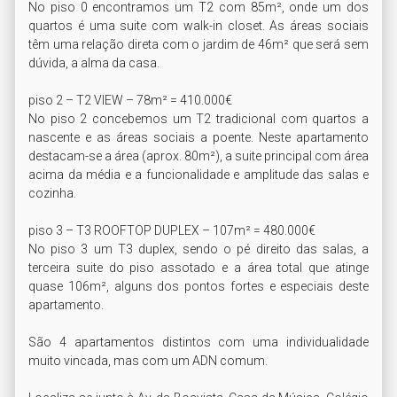
No piso 0 encontramos um T2 com 85m², onde um dos 
quartos é uma suite com walk-in closet. As áreas sociais 
têm uma relação direta com o jardim de 46m² que será sem 
dúvida, a alma da casa.

piso 2 – T2 VIEW – 78m² = 410.000€

No piso 2 concebemos um T2 tradicional com quartos a 
nascente e as áreas sociais a poente. Neste apartamento 
destacam-se a área (aprox. 80m²), a suite principal com área 
acima da média e a funcionalidade e amplitude das salas e 
cozinha.

piso 3 – T3 ROOFTOP DUPLEX – 107m² = 480.000€

No piso 3 um T3 duplex, sendo o pé direito das salas, a 
terceira suite do piso assotado e a área total que atinge 
quase 106m², alguns dos pontos fortes e especiais deste 
apartamento.

São 4 apartamentos distintos com uma individualidade 
muito vincada, mas com um ADN comum.
