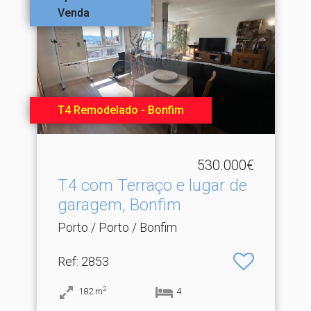
Venda
T4 Remodelado - Bonfim
530.000€
T4 com Terraço e lugar de
garagem, Bonfim
Porto / Porto / Bonfim
Ref
: 2853
2
182
m
4