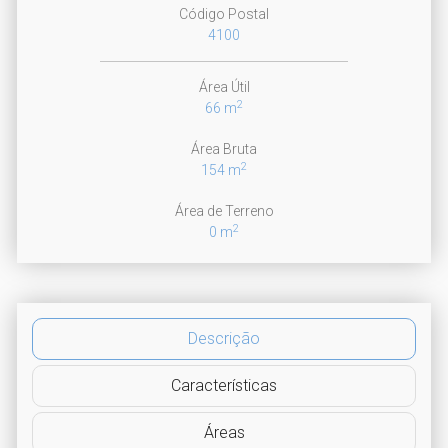
Código Postal
4100
Área Útil
2
66 m
Área Bruta
2
154 m
Área de Terreno
2
0 m
Descrição
Características
Áreas