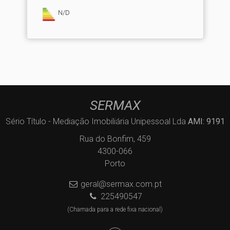
N/D
SERMAX
Sério Título - Mediação Imobiliária Unipessoal Lda
AMI: 9191
Rua do Bonfim, 459
4300-066
Porto
geral@sermax.com.pt
225490547
(Chamada para a rede fixa nacional)