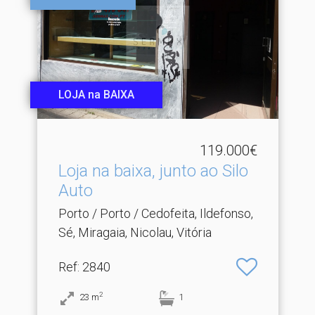
LOJA na BAIXA
119.000€
Loja na baixa, junto ao Silo
Auto
Porto / Porto / Cedofeita, Ildefonso,
Sé, Miragaia, Nicolau, Vitória
Ref
: 2840
2
23
m
1