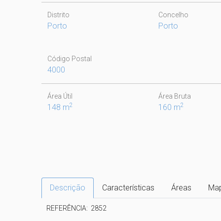
Distrito
Concelho
Porto
Porto
Código Postal
4000
Área Útil
Área Bruta
2
2
148 m
160 m
Descrição
Características
Áreas
Ma
REFERÊNCIA:  2852
