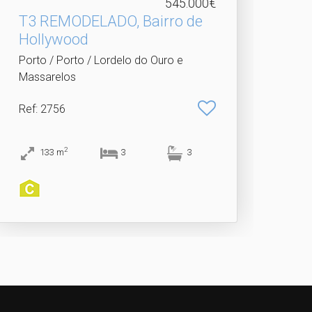
545.000€
T3 REMODELADO, Bairro de
Hollywood
Porto / Porto / Lordelo do Ouro e
Massarelos
Ref
: 2756
2
133
m
3
3