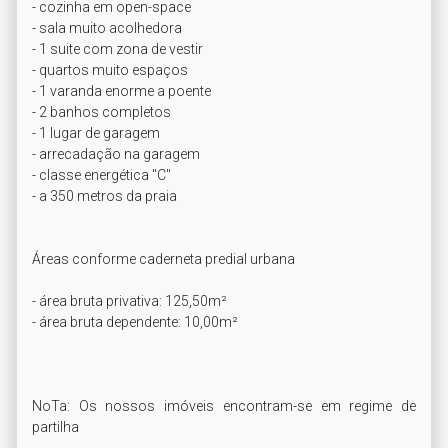
- cozinha em open-space

- sala muito acolhedora

- 1 suite com zona de vestir

- quartos muito espaços

- 1 varanda enorme a poente

- 2 banhos completos

- 1 lugar de garagem

- arrecadação na garagem

- classe energética "C"

- a 350 metros da praia

Áreas conforme caderneta predial urbana

- área bruta privativa: 125,50m²

- área bruta dependente: 10,00m²

NoTa: Os nossos imóveis encontram-se em regime de 
partilha
