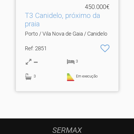
450.000€
T3 Canidelo, próximo da
praia
Porto / Vila Nova de Gaia / Canidelo
Ref
: 2851
3
3
Em execução
SERMAX