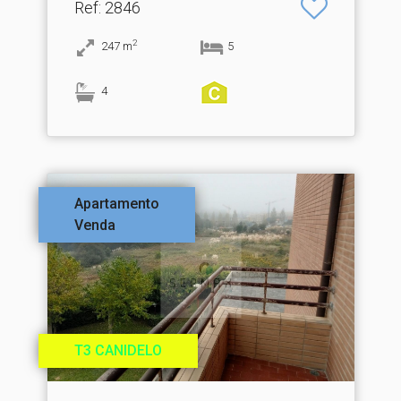
Ref
: 2846
2
247
m
5
4
Apartamento
Venda
T3 CANIDELO