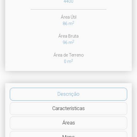
4400
Área Útil
2
86 m
Área Bruta
2
96 m
Área de Terreno
2
0 m
Descrição
Características
Áreas