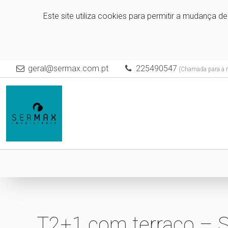
Este site utiliza cookies para permitir a mudança d
geral@sermax.com.pt
225490547
(Chamada para a re
T2+1 com terraço – S