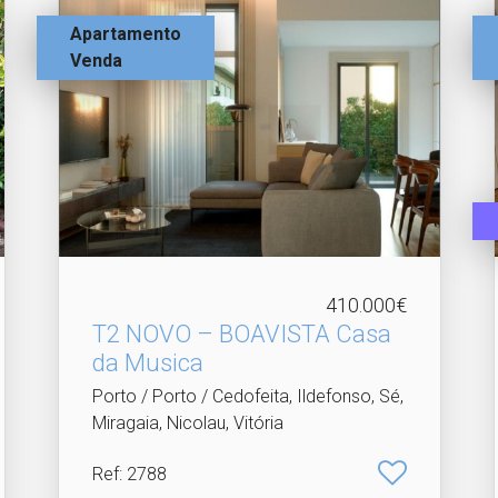
Apartamento
Venda
410.000€
T2 NOVO – BOAVISTA Casa
da Musica
Porto / Porto / Cedofeita, Ildefonso, Sé,
Miragaia, Nicolau, Vitória
Ref
: 2788