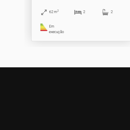
2
62
m
2
2
Em
execução