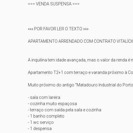
=== VENDA SUSPENSA ===

««« POR FAVOR LER O TEXTO »»»

APARTAMENTO ARRENDADO COM CONTRATO VITALÍCIO
A inquilina tem idade avançada, mas o valor da renda é 
Apartamento T2+1 com terraço e varanda próximo à Coru
Muito próximo do antigo “Matadouro Industrial do Porto
- sala com lareira

- cozinha muito espaçosa

- terraço com saída pela sala e cozinha

- 1 banho completo

- 1 wc serviço

- 1 despensa
