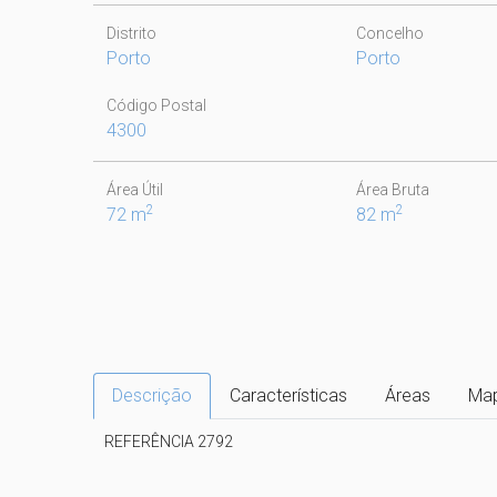
Distrito
Concelho
Porto
Porto
Código Postal
4300
Área Útil
Área Bruta
2
2
72 m
82 m
Descrição
Características
Áreas
Ma
REFERÊNCIA 2792
