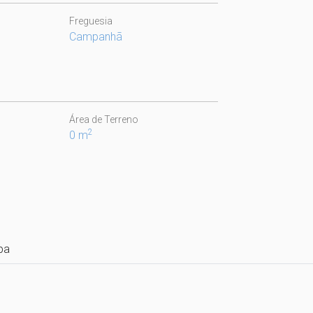
Freguesia
Campanhã
Área de Terreno
2
0 m
pa