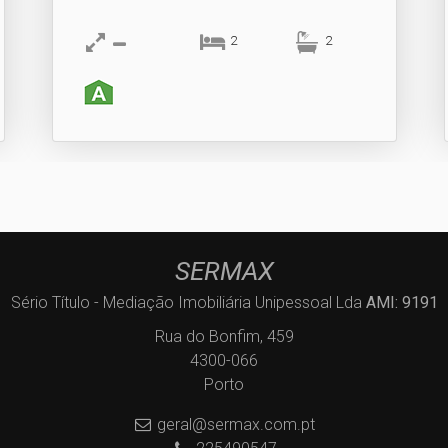
2
2
SERMAX
Sério Título - Mediação Imobiliária Unipessoal Lda
AMI: 9191
Rua do Bonfim, 459
4300-066
Porto
geral@sermax.com.pt