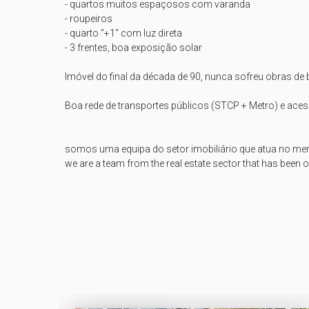
- quartos muitos espaçosos com varanda

- roupeiros

- quarto "+1" com luz direta

- 3 frentes, boa exposição solar

Imóvel do final da década de 90, nunca sofreu obras de 
Boa rede de transportes públicos (STCP + Metro) e acess
somos uma equipa do setor imobiliário que atua no mer
we are a team from the real estate sector that has been o