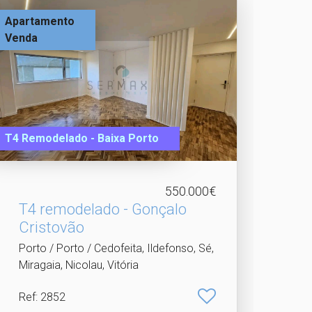
Apartamento
Venda
T4 Remodelado - Baixa Porto
550.000€
T4 remodelado - Gonçalo
Cristovão
Porto / Porto / Cedofeita, Ildefonso, Sé,
Miragaia, Nicolau, Vitória
Ref
: 2852