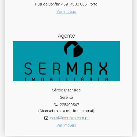
Rua do Bonfim 459 , 4300-066, Porto
Ver Imóveis
Agente
Sérgio Machado
Gerente
225490547
(Chamada para a rede fixa nacional)
geral@sermax.com.pt
Ver Imóveis