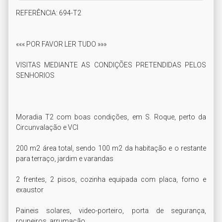
REFERÊNCIA: 694-T2

««« POR FAVOR LER TUDO »»»

VISITAS MEDIANTE AS CONDIÇÕES PRETENDIDAS PELOS 
SENHORIOS

Moradia T2 com boas condições, em S. Roque, perto da 
Circunvalação e VCI

200 m2 área total, sendo 100 m2 da habitação e o restante 
para terraço, jardim e varandas

2 frentes, 2 pisos, cozinha equipada com placa, forno e 
exaustor

Paineis solares, video-porteiro, porta de segurança, 
roupeiros, arrumação
