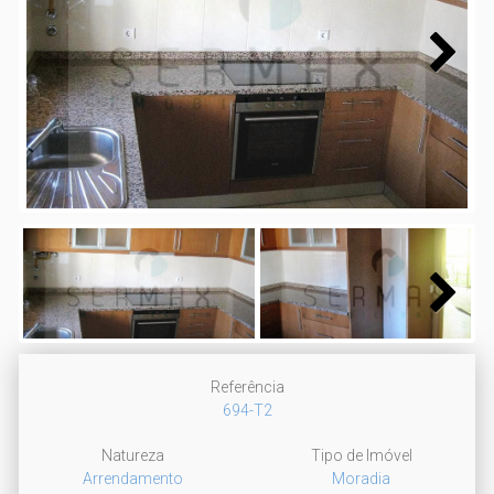
Next
Next
Referência
694-T2
Natureza
Tipo de Imóvel
Arrendamento
Moradia