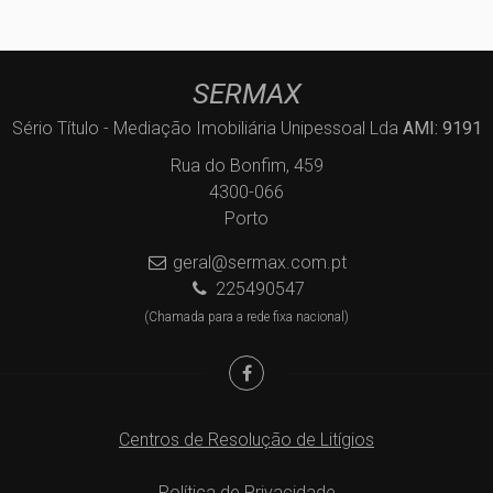
SERMAX
Sério Título - Mediação Imobiliária Unipessoal Lda
AMI: 9191
Rua do Bonfim, 459
4300-066
Porto
geral@sermax.com.pt
225490547
(Chamada para a rede fixa nacional)
Centros de Resolução de Litígios
Política de Privacidade