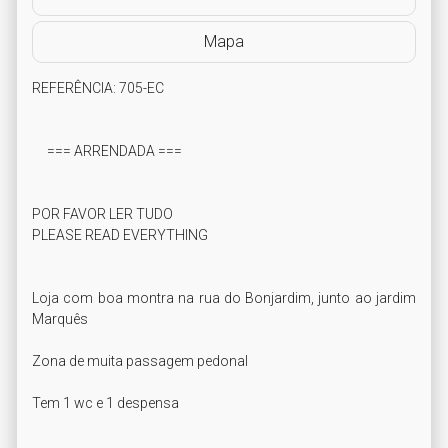
Mapa
REFERÊNCIA: 705-EC

     === ARRENDADA ===

POR FAVOR LER TUDO

PLEASE READ EVERYTHING

Loja com boa montra na rua do Bonjardim, junto ao jardim 
Marquês

Zona de muita passagem pedonal

Tem 1 wc e 1 despensa
