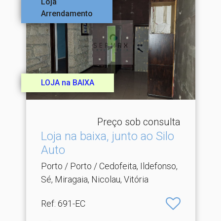
Loja
Arrendamento
LOJA na BAIXA
Preço sob consulta
Loja na baixa, junto ao Silo
Auto
Porto / Porto / Cedofeita, Ildefonso,
Sé, Miragaia, Nicolau, Vitória
Ref
: 691-EC