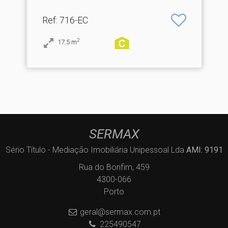
Ref
: 716-EC
2
17.5
m
SERMAX
Sério Título - Mediação Imobiliária Unipessoal Lda
AMI: 9191
Rua do Bonfim, 459
4300-066
Porto
geral@sermax.com.pt
225490547