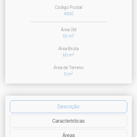
Código Postal
4000
Área Útil
2
55 m
Área Bruta
2
60 m
Área de Terreno
2
0 m
Descrição
Características
Áreas