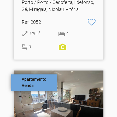
Porto / Porto / Cedofeita, Ildefonso,
Sé, Miragaia, Nicolau, Vitória
Ref
: 2852
2
148
m
4
3
Apartamento
Venda