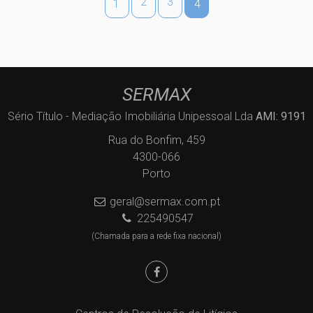
2
3
1
4
SERMAX
Sério Título - Mediação Imobiliária Unipessoal Lda
AMI: 9191
Rua do Bonfim, 459
4300-066
Porto
geral@sermax.com.pt
225490547
(Chamada para a rede fixa nacional)