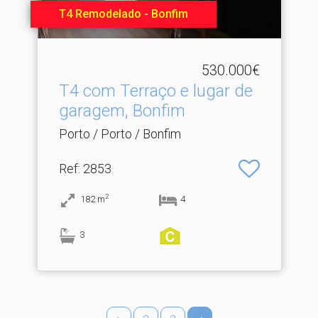
T4 Remodelado - Bonfim
530.000€
T4 com Terraço e lugar de
garagem, Bonfim
Porto / Porto / Bonfim
Ref
: 2853
2
182
m
4
3