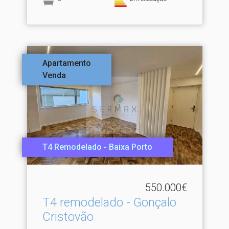
Apartamento
Venda
T4 Remodelado - Baixa Porto
550.000€
T4 remodelado - Gonçalo
Cristovão