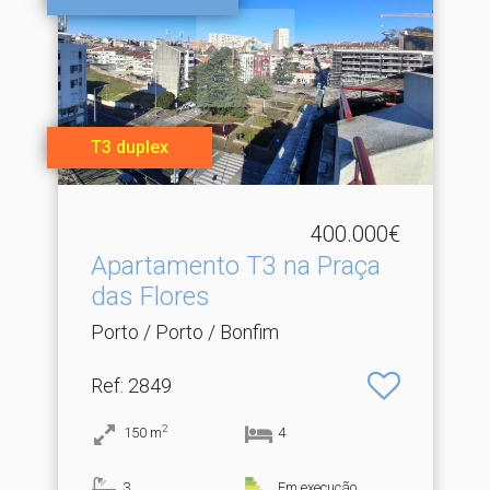
T3 duplex
400.000€
Apartamento T3 na Praça
das Flores
Porto / Porto / Bonfim
Ref
: 2849
2
150
m
4
3
Em execução