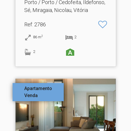
Porto / Porto / Cedofeita, Ildefonso,
Sé, Miragaia, Nicolau, Vitória
Ref
: 2786
2
86
m
2
2
Apartamento
Venda