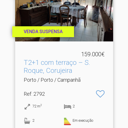
VENDA SUSPENSA
159.000€
T2+1 com terraço – S.​
Roque, Corujeira
Porto / Porto / Campanhã
Ref
: 2792
2
72
m
2
2
Em execução