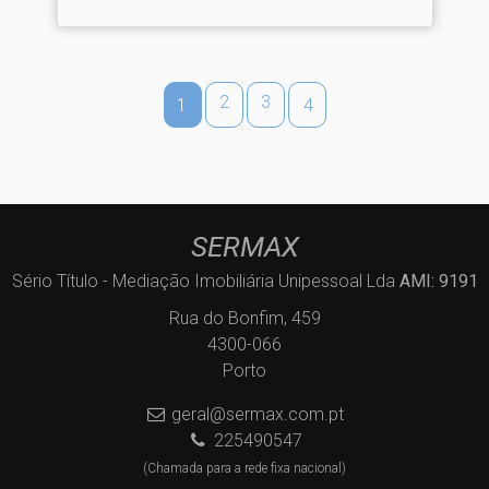
2
3
1
4
SERMAX
Sério Título - Mediação Imobiliária Unipessoal Lda
AMI: 9191
Rua do Bonfim, 459
4300-066
Porto
geral@sermax.com.pt
225490547
(Chamada para a rede fixa nacional)