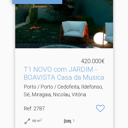
420.000€
T1 NOVO com JARDIM -
BOAVISTA Casa da Musica
Porto / Porto / Cedofeita, Ildefonso,
Sé, Miragaia, Nicolau, Vitória
Ref
: 2787
2
66
m
1