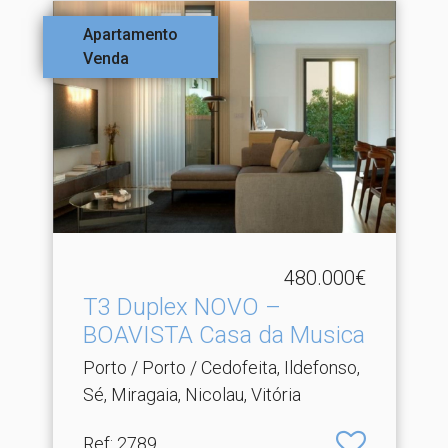
Apartamento
Venda
480.000€
T3 Duplex NOVO –
BOAVISTA Casa da Musica
Porto / Porto / Cedofeita, Ildefonso,
Sé, Miragaia, Nicolau, Vitória
Ref
: 2789