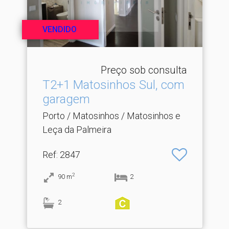
VENDIDO
Preço sob consulta
T2+1 Matosinhos Sul, com
garagem
Porto / Matosinhos / Matosinhos e
Leça da Palmeira
Ref
: 2847
2
90
m
2
2