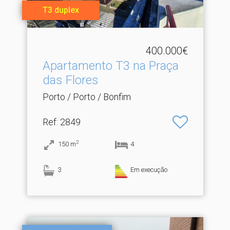
T3 duplex
400.000€
Apartamento T3 na Praça
das Flores
Porto / Porto / Bonfim
Ref
: 2849
2
150
m
4
3
Em execução