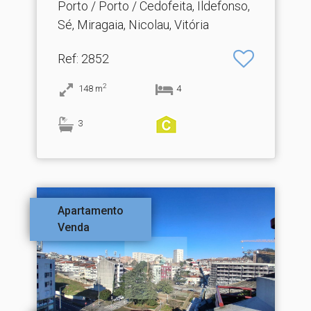
Porto / Porto / Cedofeita, Ildefonso,
Sé, Miragaia, Nicolau, Vitória
Ref
: 2852
2
148
m
4
3
Apartamento
Venda