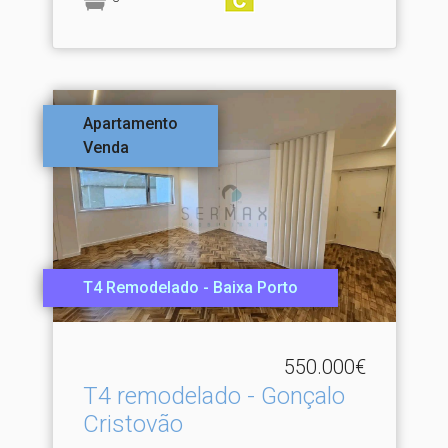
Apartamento
Venda
T4 Remodelado - Baixa Porto
550.000€
T4 remodelado - Gonçalo
Cristovão