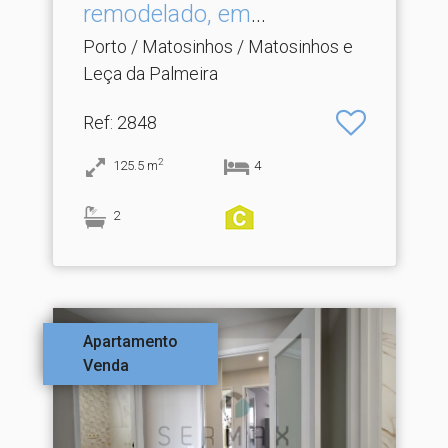
remodelado, em
Matosinhos Sul
Porto / Matosinhos / Matosinhos e
Leça da Palmeira
Ref
: 2848
2
125.5
m
4
2
Apartamento
Venda