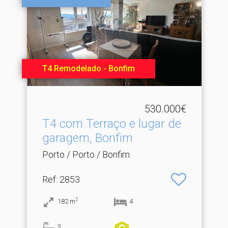
T4 Remodelado - Bonfim
530.000€
T4 com Terraço e lugar de
garagem, Bonfim
Porto / Porto / Bonfim
Ref
: 2853
2
182
m
4
3