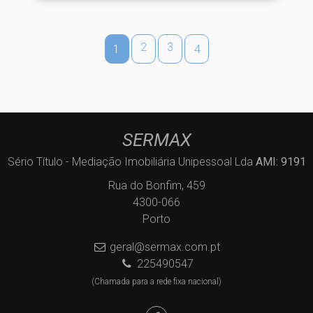
2
3
1
4
SERMAX
Sério Título - Mediação Imobiliária Unipessoal Lda
AMI: 9191
Rua do Bonfim, 459
4300-066
Porto
geral@sermax.com.pt
225490547
(Chamada para a rede fixa nacional)