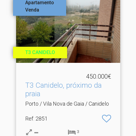
Apartamento
Venda
T3 CANIDELO
450.000€
T3 Canidelo, próximo da
praia
Porto / Vila Nova de Gaia / Canidelo
Ref
: 2851
3