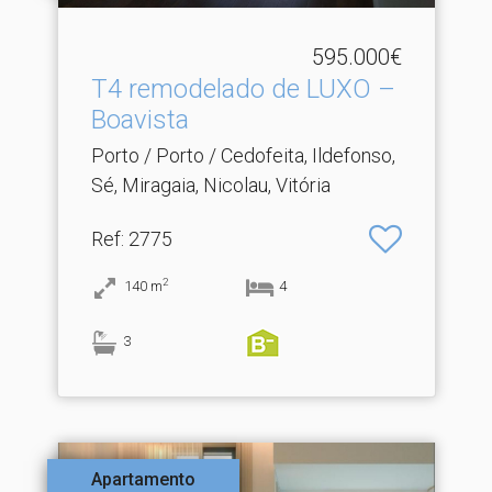
595.000€
T4 remodelado de LUXO –
Boavista
Porto / Porto / Cedofeita, Ildefonso,
Sé, Miragaia, Nicolau, Vitória
Ref
: 2775
2
140
m
4
3
Apartamento