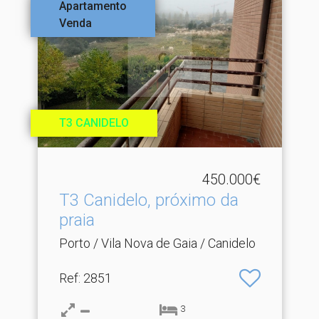
Apartamento
Venda
T3 CANIDELO
450.000€
T3 Canidelo, próximo da
praia
Porto / Vila Nova de Gaia / Canidelo
Ref
: 2851
3