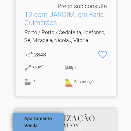
Preço sob consulta
T2 com JARDIM, em Faria
Guimarães
Porto / Porto / Cedofeita, Ildefonso,
Sé, Miragaia, Nicolau, Vitória
Ref
: 2843
2
62
m
2
2
Em execução
Apartamento
Venda