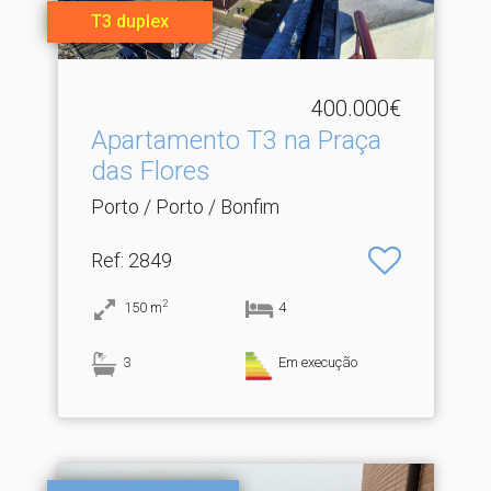
T3 duplex
400.000€
Apartamento T3 na Praça
das Flores
Porto / Porto / Bonfim
Ref
: 2849
2
150
m
4
3
Em execução