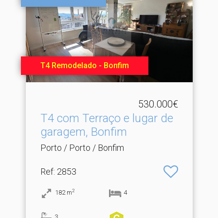
T4 Remodelado - Bonfim
530.000€
T4 com Terraço e lugar de
garagem, Bonfim
Porto / Porto / Bonfim
Ref
: 2853
2
182
m
4
3