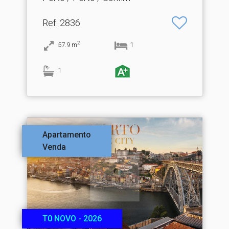
Ref
: 2836
2
57.9
m
1
1
Apartamento
Venda
T0 NOVO - 2026