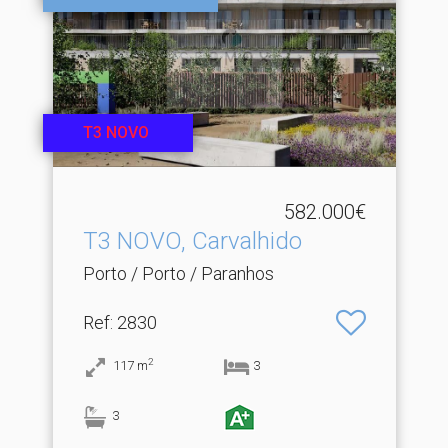
T3 NOVO
582.000€
T3 NOVO, Carvalhido
Porto / Porto / Paranhos
Ref
: 2830
2
117
m
3
3