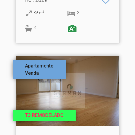
2
95
m
2
2
Apartamento
Venda
T3 REMODELADO