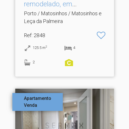
remodelado, em
Matosinhos Sul
Porto / Matosinhos / Matosinhos e
Leça da Palmeira
Ref
: 2848
2
125.5
m
4
2
Apartamento
Venda