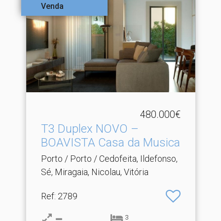
Venda
480.000€
T3 Duplex NOVO –
BOAVISTA Casa da Musica
Porto / Porto / Cedofeita, Ildefonso,
Sé, Miragaia, Nicolau, Vitória
Ref
: 2789
3