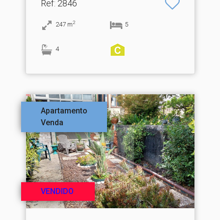
Ref
: 2846
2
247
m
5
4
Apartamento
Venda
VENDIDO