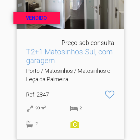
VENDIDO
Preço sob consulta
T2+1 Matosinhos Sul, com
garagem
Porto / Matosinhos / Matosinhos e
Leça da Palmeira
Ref
: 2847
2
90
m
2
2