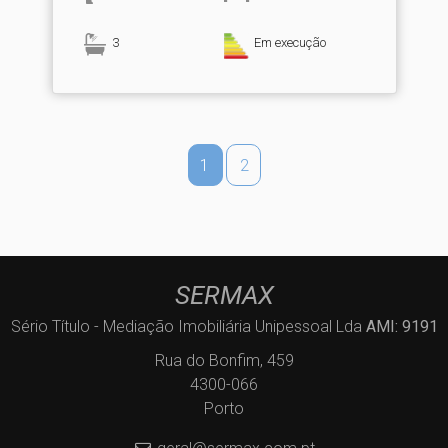
3
Em execução
1
2
SERMAX
Sério Título - Mediação Imobiliária Unipessoal Lda
AMI: 9191
Rua do Bonfim, 459
4300-066
Porto