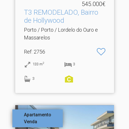
545.000€
T3 REMODELADO, Bairro
de Hollywood
Porto / Porto / Lordelo do Ouro e
Massarelos
Ref
: 2756
2
133
m
3
3
Apartamento
Venda