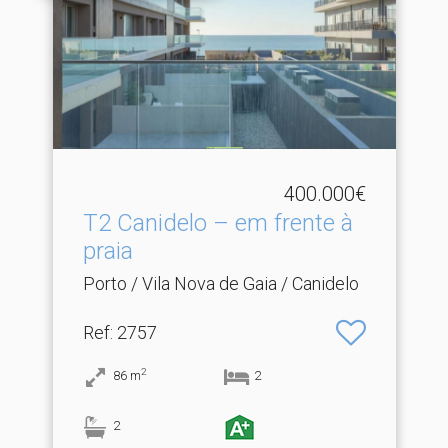
400.000€
T2 Canidelo – em frente à
praia
Porto / Vila Nova de Gaia / Canidelo
Ref
: 2757
2
86
m
2
2