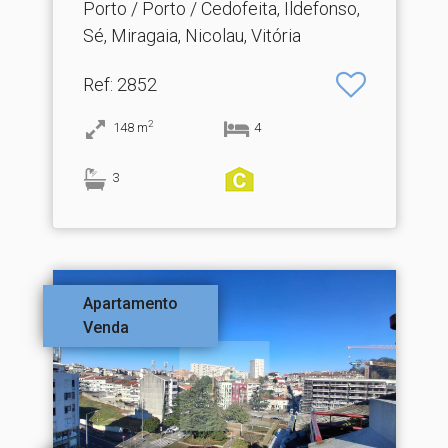
Porto / Porto / Cedofeita, Ildefonso,
Sé, Miragaia, Nicolau, Vitória
Ref
: 2852
2
148
m
4
3
Apartamento
Venda