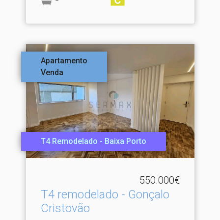
Apartamento
Venda
T4 Remodelado - Baixa Porto
550.000€
T4 remodelado - Gonçalo
Cristovão