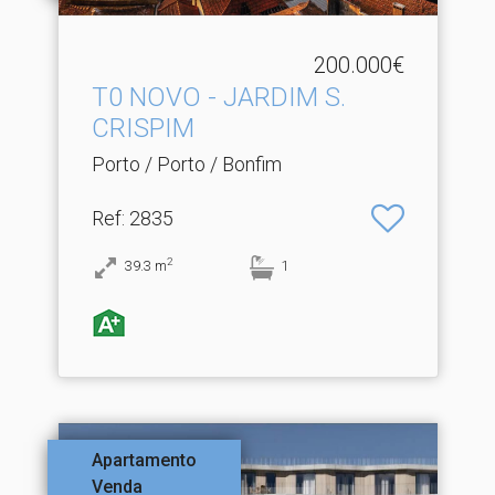
200.000€
T0 NOVO - JARDIM S.​
CRISPIM
Porto / Porto / Bonfim
Ref
: 2835
2
39.3
m
1
Apartamento
Venda